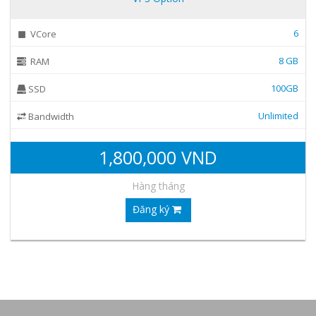
6
VCore
8 GB
RAM
100GB
SSD
Unlimited
Bandwidth
1,800,000 VND
Hàng tháng
Đăng ký