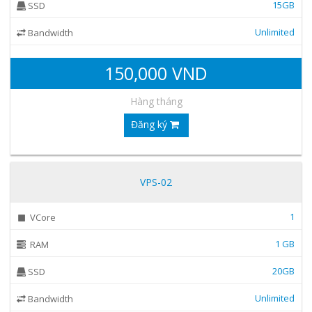
15GB
SSD
Unlimited
Bandwidth
150,000 VND
Hàng tháng
Đăng ký
VPS-02
1
VCore
1 GB
RAM
20GB
SSD
Unlimited
Bandwidth