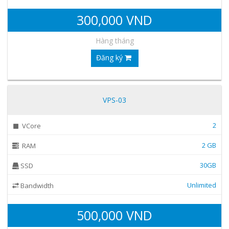
300,000 VND
Hàng tháng
Đăng ký
VPS-03
2
VCore
2 GB
RAM
30GB
SSD
Unlimited
Bandwidth
500,000 VND