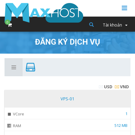
0
Tài khoản
ĐĂNG KÝ DỊCH VỤ
USD
VND
VPS-01
1
VCore
512 MB
RAM