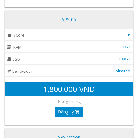
VPS-05
6
VCore
8 GB
RAM
100GB
SSD
Unlimited
Bandwidth
1,800,000 VND
Hàng tháng
Đăng ký
VPS Option